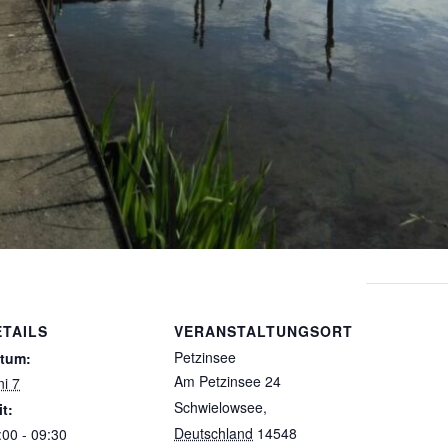
ETAILS
VERANSTALTUNGSORT
Petzinsee
tum:
Am Petzinsee 24
ni 7
Schwielowsee
,
it:
Deutschland
14548
:00 - 09:30