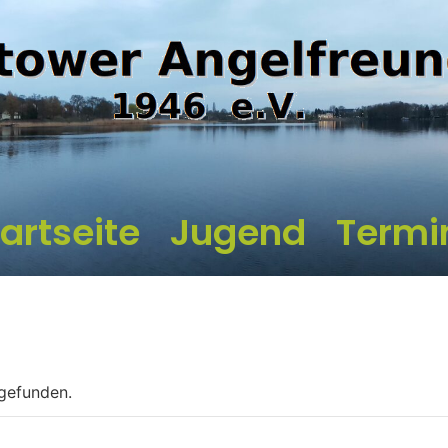
artseite
Jugend
Termi
tgefunden.