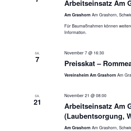
Arbeitseinsatz Am 
Am Grashorn
Am Grashorn, Schwie
Für Baumaßnahmen können weitere E
Information.
November 7 @ 16:30
SA.
7
Preisskat – Rommea
Vereinsheim Am Grashorn
Am Gra
November 21 @ 08:00
SA.
21
Arbeitseinsatz Am 
(Laubentsorgung, W
Am Grashorn
Am Grashorn, Schwie