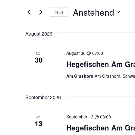
nach
und
Veranstaltungen
Anstehend
Schlüsselwort.
Heute
Ansichten,
Datum
wählen.
Navigation
August 2026
August 30 @ 07:00
SO.
30
Hegefischen Am Gr
Am Grashorn
Am Grashorn, Schwie
September 2026
September 13 @ 08:00
SO.
13
Hegefischen Am Gr