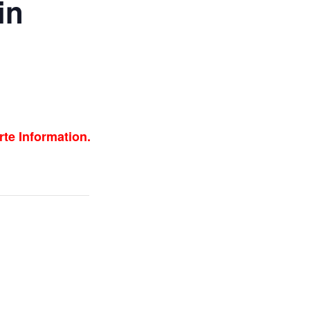
in
te Information.