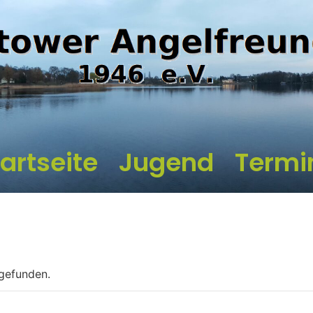
artseite
Jugend
Termi
tgefunden.