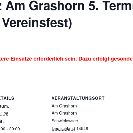
z Am Grashorn 5. Term
 Vereinsfest)
 Einsätze erforderlich sein. Dazu erfolgt gesonder
ETAILS
VERANSTALTUNGSORT
Am Grashorn
tum:
Am Grashorn
ni 26
Schwielowsee
,
it:
Deutschland
14548
:00 - 20:00