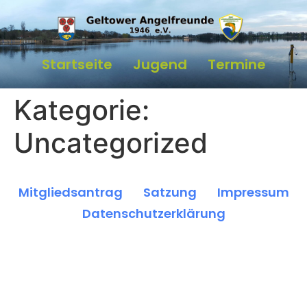
Inhalt
springen
Startseite
Jugend
Termine
Kategorie:
Uncategorized
Mitgliedsantrag
Satzung
Impressum
Datenschutzerklärung